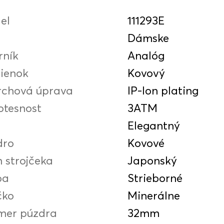
el
111293E
Dámske
rník
Analóg
ienok
Kovový
rchová úprava
IP-Ion plating
otesnost
3ATM
Elegantný
dro
Kovové
 strojčeka
Japonský
ba
Strieborné
čko
Minerálne
mer púzdra
32mm