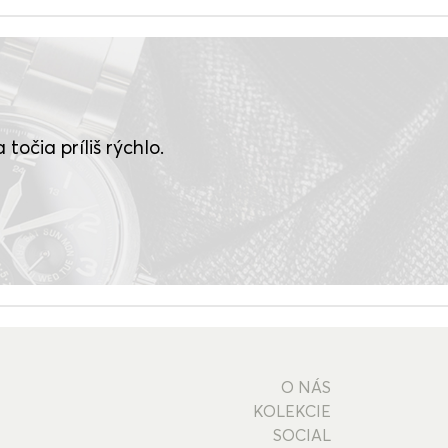
točia príliš rýchlo.
O NÁS
KOLEKCIE
SOCIAL