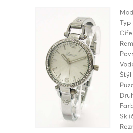
Mod
Typ
Cife
Rem
Pov
Vod
Štýl
Puz
Druh
Far
Sklí
Roz