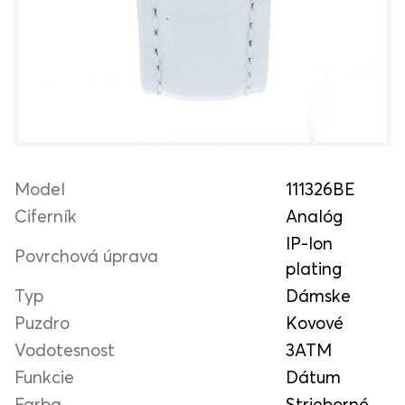
Model
111326BE
Ciferník
Analóg
IP-Ion
Povrchová úprava
plating
Typ
Dámske
Puzdro
Kovové
Vodotesnost
3ATM
Funkcie
Dátum
Farba
Strieborné