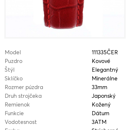
Model
111335ČER
Puzdro
Kovové
Štýl
Elegantný
Sklíčko
Minerálne
Rozmer púzdra
33mm
Druh strojčeka
Japonský
Remienok
Kožený
Funkcie
Dátum
Vodotesnost
3ATM