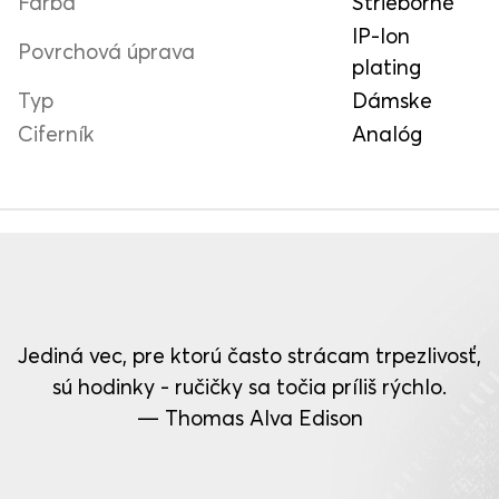
Farba
Strieborné
IP-Ion
Povrchová úprava
plating
Typ
Dámske
Ciferník
Analóg
Jediná vec, pre ktorú často strácam trpezlivosť,
sú hodinky - ručičky sa točia príliš rýchlo.
— Thomas Alva Edison