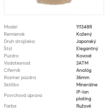
Model
111348R
Remienok
Kožený
Druh strojčeka
Japonský
Štýl
Elegantný
Puzdro
Kovové
Vodotesnost
3ATM
Ciferník
Analóg
Rozmer púzdra
36mm
Sklíčko
Minerálne
IP-Ion
Povrchová úprava
plating
Farba
Ružové