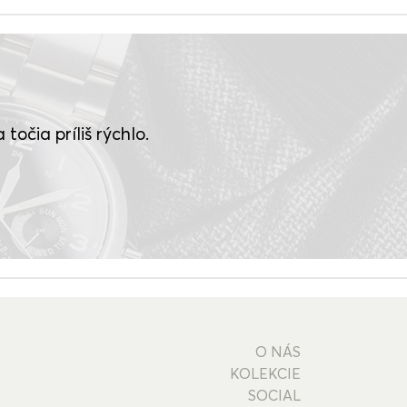
točia príliš rýchlo.
O NÁS
KOLEKCIE
SOCIAL