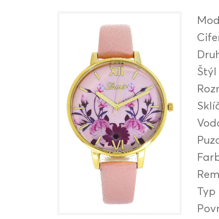
Mod
Cife
Druh
Štýl
Roz
Sklí
Vod
Puz
Far
Rem
Typ
Pov