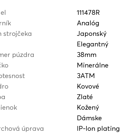
el
111478R
rník
Analóg
 strojčeka
Japonský
Elegantný
mer púzdra
38mm
čko
Minerálne
otesnost
3ATM
dro
Kovové
ba
Zlaté
ienok
Kožený
Dámske
rchová úprava
IP-Ion plating