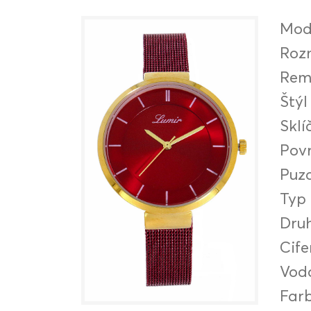
Mod
Roz
Rem
Štýl
Sklí
Pov
Puz
Typ
Druh
Cife
Vod
Far