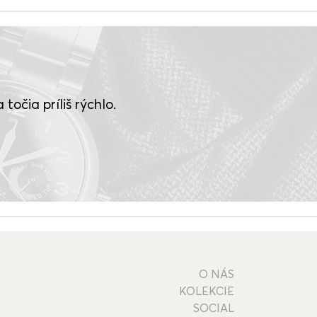
točia príliš rýchlo.
O NÁS
KOLEKCIE
SOCIAL