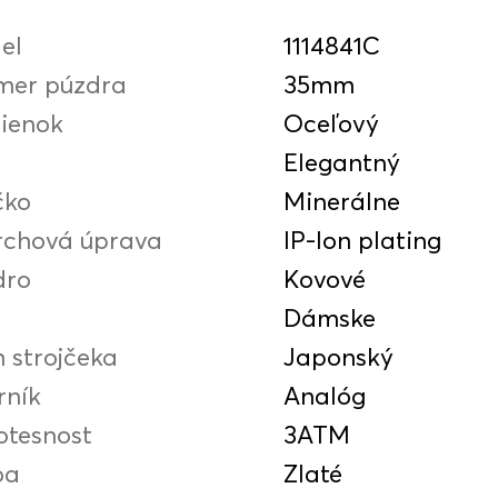
el
1114841C
mer púzdra
35mm
ienok
Oceľový
Elegantný
čko
Minerálne
rchová úprava
IP-Ion plating
dro
Kovové
Dámske
 strojčeka
Japonský
rník
Analóg
otesnost
3ATM
ba
Zlaté