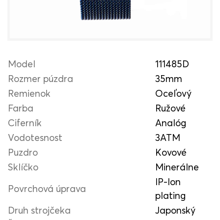
Model
111485D
Rozmer púzdra
35mm
Remienok
Oceľový
Farba
Ružové
Ciferník
Analóg
Vodotesnost
3ATM
Puzdro
Kovové
Sklíčko
Minerálne
IP-Ion
Povrchová úprava
plating
Druh strojčeka
Japonský