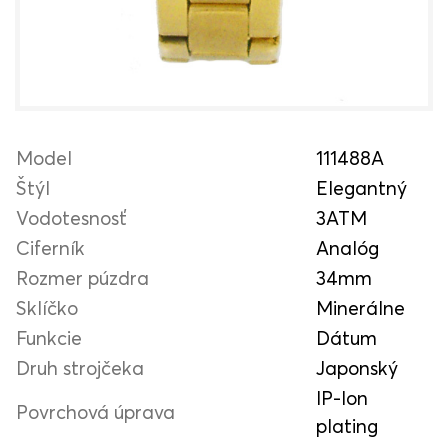
Model
111488A
Štýl
Elegantný
Vodotesnosť
3ATM
Ciferník
Analóg
Rozmer púzdra
34mm
Sklíčko
Minerálne
Funkcie
Dátum
Druh strojčeka
Japonský
IP-Ion
Povrchová úprava
plating