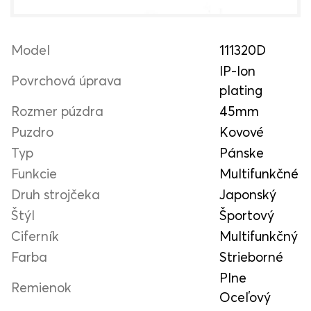
Model
111320D
IP-Ion
Povrchová úprava
plating
Rozmer púzdra
45mm
Puzdro
Kovové
Typ
Pánske
Funkcie
Multifunkčné
Druh strojčeka
Japonský
Štýl
Športový
Ciferník
Multifunkčný
Farba
Strieborné
Plne
Remienok
Oceľový