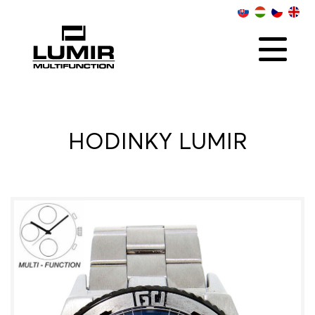
O NÁS
KOLEKCIE
SOCIAL
ONLINE PREDAJCOVIA
KONTAKT
DISTRIBÚTOR
HODINKY LUMIR